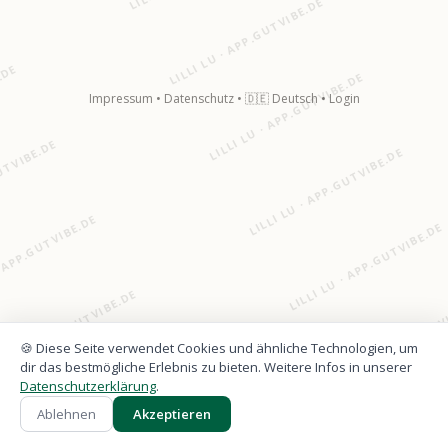
LILLI LU · APP.GUTVIBE.DE
.DE
LILLI LU · APP.GUTVIBE.DE
Impressum
•
Datenschutz
•
🇩🇪 Deutsch
•
Login
GUTVIBE.DE
LILLI LU · APP.GUTVIBE.DE
· APP.GUTVIBE.DE
LILLI LU · APP.GUTVIBE.DE
LI LU · APP.GUTVIBE.DE
LILLI LU · APP.GUTV
🍪 Diese Seite verwendet Cookies und ähnliche Technologien, um
dir das bestmögliche Erlebnis zu bieten. Weitere Infos in unserer
LILLI LU · APP.GUTVIBE.DE
LILLI LU · A
Datenschutzerklärung
.
Ablehnen
Akzeptieren